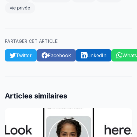
vie privée
PARTAGER CET ARTICLE
Twitter
Facebook
LinkedIn
What
Articles similaires