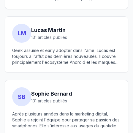
regard technique et pratique sur les nouveautés du
marché. Quand il ne teste pas le dernier flagship, vous
le trouverez probablement en train de bidouiller une
ROM custom.
Lucas Martin
LM
131 articles publiés
Geek assumé et early adopter dans l'âme, Lucas est
toujours à l'affût des dernières nouveautés. Il couvre
principalement l'écosystème Android et les marques
chinoises qui bousculent le marché. Amateur de bons
plans, il déniche régulièrement les meilleures offres
pour nos lecteurs.
Sophie Bernard
SB
131 articles publiés
Après plusieurs années dans le marketing digital,
Sophie a rejoint l'équipe pour partager sa passion des
smartphones. Elle s'intéresse aux usages du quotidien
et teste les appareils dans des conditions réelles. Son