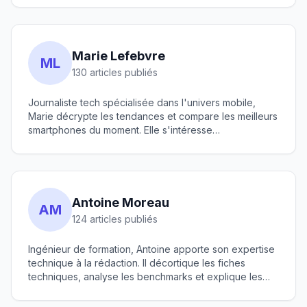
crédo : un bon smartphone doit avant tout être
pratique et fiable.
Marie Lefebvre
ML
130 articles publiés
Journaliste tech spécialisée dans l'univers mobile,
Marie décrypte les tendances et compare les meilleurs
smartphones du moment. Elle s'intéresse
particulièrement à la photo sur mobile et aux
innovations en matière d'intelligence artificielle. Son
objectif : rendre la tech accessible à tous.
Antoine Moreau
AM
124 articles publiés
Ingénieur de formation, Antoine apporte son expertise
technique à la rédaction. Il décortique les fiches
techniques, analyse les benchmarks et explique les
technologies complexes en termes simples. Fan
d'Apple et d'Android, il refuse de choisir un camp et