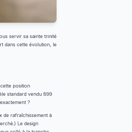
s servir sa sainte trinité
t dans cette évolution, le
cette position
dèle standard vendu 899
i exactement ?
ux de rafraîchissement à
herché.) Le design
que collé à la tranche.