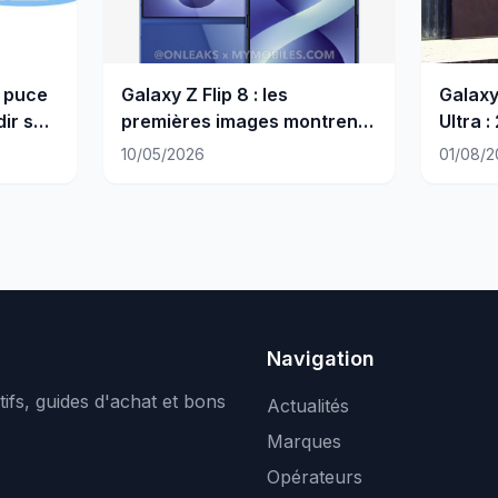
 puce
Galaxy Z Flip 8 : les
Galaxy
dir ses
premières images montrent
Ultra :
un design quasi-identique
vraimen
10/05/2026
01/08/2
Navigation
ifs, guides d'achat et bons
Actualités
Marques
Opérateurs