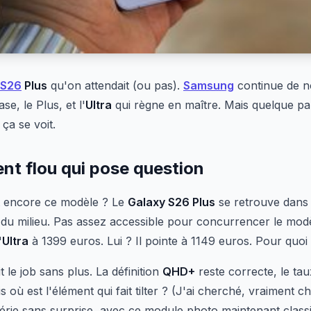
 S26
Plus
qu'on attendait (ou pas).
Samsung
continue de nou
se, le Plus, et l'
Ultra
qui règne en maître. Mais quelque par
ça se voit.
nt flou qui pose question
t encore ce modèle ? Le
Galaxy S26 Plus
se retrouve dans 
t du milieu. Pas assez accessible pour concurrencer le mo
'
Ultra
à 1399 euros. Lui ? Il pointe à 1149 euros. Pour quo
 le job sans plus. La définition
QHD+
reste correcte, le ta
 où est l'élément qui fait tilter ? (J'ai cherché, vraiment c
érie sans surprise, avec ce module photo maintenant classi