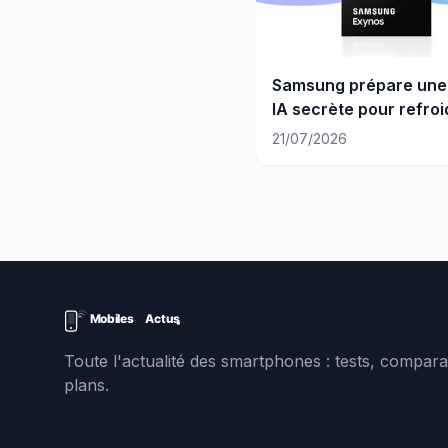
Samsung prépare une
IA secrète pour refroi
Exynos
21/07/2026
Toute l'actualité des smartphones : tests, comparat
plans.