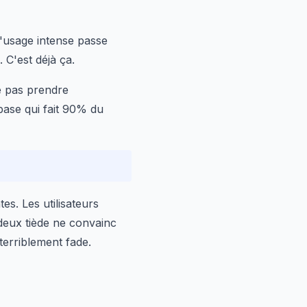
'usage intense passe
C'est déjà ça.
ne pas prendre
base qui fait 90% du
s. Les utilisateurs
-deux tiède ne convainc
erriblement fade.