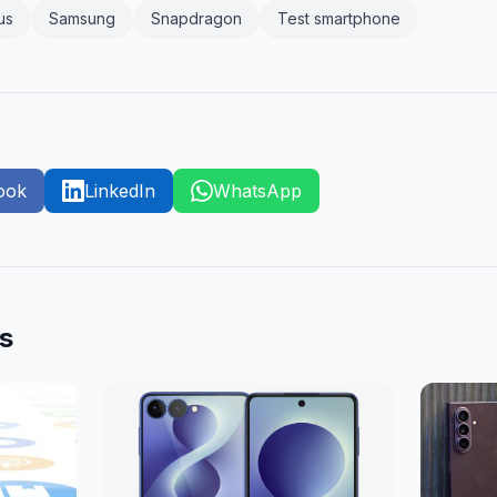
us
Samsung
Snapdragon
Test smartphone
ook
LinkedIn
WhatsApp
es