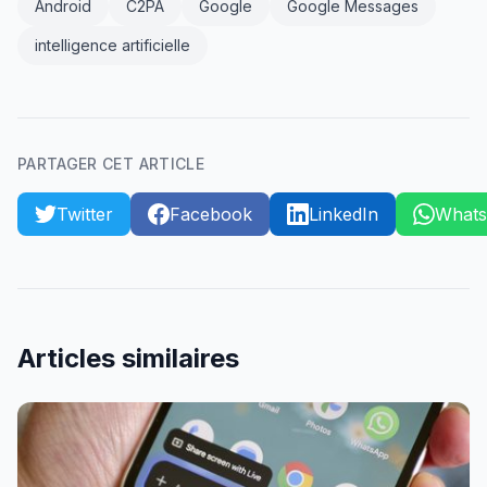
Android
C2PA
Google
Google Messages
intelligence artificielle
PARTAGER CET ARTICLE
Twitter
Facebook
LinkedIn
What
Articles similaires