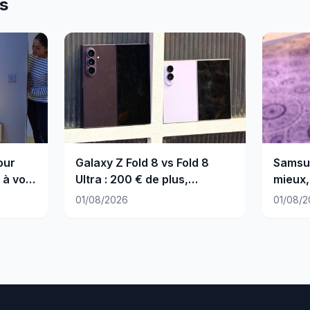
es
our
Galaxy Z Fold 8 vs Fold 8
Samsun
 à vos
Ultra : 200 € de plus,
mieux, 
vraiment utile ?
01/08/2026
01/08/2