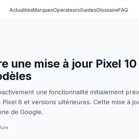
Actualités
Marques
Opérateurs
Guides
Glossaire
FAQ
e une mise à jour Pixel 10
odèles
activement une fonctionnalité initialement prév
Pixel 6 et versions ultérieures. Cette mise à j
hone de Google.
cture