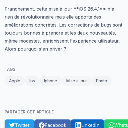
Franchement, cette mise à jour **iOS 26.4.1** n'a
rien de révolutionnaire mais elle apporte des
améliorations concrètes. Les corrections de bugs sont
toujours bonnes à prendre et les deux nouveautés,
même modestes, enrichissent l'expérience utilisateur.
Alors pourquoi s'en priver ?
TAGS
Apple
Ios
Iphone
Mise a jour
Photo
PARTAGER CET ARTICLE
Twitter
Facebook
LinkedIn
What