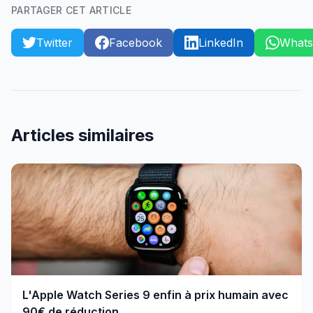
PARTAGER CET ARTICLE
Twitter
Facebook
LinkedIn
What
Articles similaires
L'Apple Watch Series 9 enfin à prix humain avec
90€ de réduction