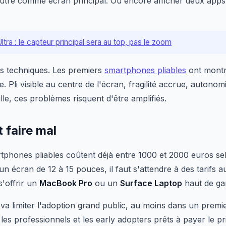
'autre comme écran principal. Ou encore afficher deux apps
tra : le capteur principal sera au top, pas le zoom
ts techniques. Les premiers
smartphones pliables
ont montr
e. Pli visible au centre de l'écran, fragilité accrue, autono
lle, ces problèmes risquent d'être amplifiés.
 faire mal
tphones pliables coûtent déjà entre 1000 et 2000 euros se
 un écran de 12 à 15 pouces, il faut s'attendre à des tarifs
'offrir un
MacBook Pro
ou un
Surface Laptop
haut de g
va limiter l'adoption grand public, au moins dans un premie
 les professionnels et les early adopters prêts à payer le pr