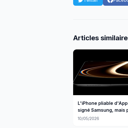
Twitter
Faceb
Articles similair
L'iPhone pliable d'App
signé Samsung, mais 
comme prévu
10/05/2026