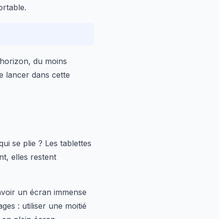
ortable.
l'horizon, du moins
e lancer dans cette
i se plie ? Les tablettes
t, elles restent
'avoir un écran immense
es : utiliser une moitié