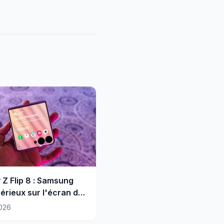
 Z Flip 8 : Samsung
sérieux sur l'écran de
rture
026