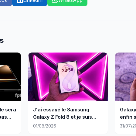
ook
LinkedIn
WhatsApp
es
le sera
J'ai essayé le Samsung
Galaxy
pas
Galaxy Z Fold 8 et je suis
enfin 
conquis
couve
01/08/2026
31/07/2