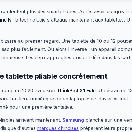
e contentent plus des smartphones. Après avoir conquis no
ind N
, la technologie s'attaque maintenant aux tablettes. Un
bizarre au premier regard. Une tablette de 10 ou 12 pouces 
ac plus facilement. Ou alors l'inverse : un appareil compa
an immense. Les deux approches existent déjà dans les cart
e tablette pliable concrètement
 le coup en 2020 avec son
ThinkPad X1 Fold
. Un écran de 13
pareil en livre numérique ou en laptop avec clavier virtuel. 
nné pour une première tentative.
pliables arrivent maintenant.
Samsung
planche sur une vers
ndis que d'autres
marques chinoises
préparent leurs propres 