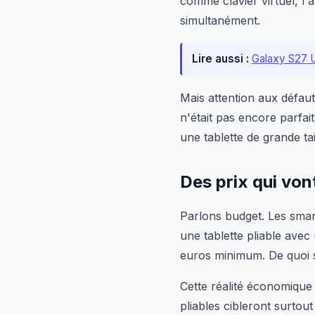
comme clavier virtuel, l
simultanément.
Lire aussi :
Galaxy S27 Ul
Mais attention aux défau
n'était pas encore parfait
une tablette de grande tai
Des prix qui vont
Parlons budget. Les smar
une tablette pliable avec
euros minimum. De quoi s
Cette réalité économique 
pliables cibleront surtout