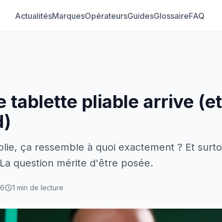
Actualités
Marques
Opérateurs
Guides
Glossaire
FAQ
 tablette pliable arrive (et
d)
plie, ça ressemble à quoi exactement ? Et surto
 La question mérite d'être posée.
26
1 min de lecture