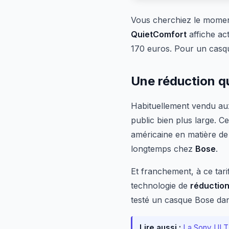
Vous cherchiez le momen
QuietComfort
affiche ac
170 euros. Pour un casqu
Une réduction q
Habituellement vendu au
public bien plus large. C
américaine en matière d
longtemps chez
Bose
.
Et franchement, à ce tari
technologie de
réduction
testé un casque Bose dan
Lire aussi :
La Sony ULT 