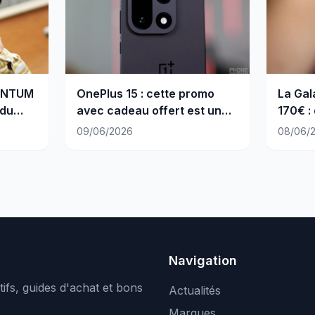
ENTUM
OnePlus 15 : cette promo
La Gal
 du
avec cadeau offert est un
170€ :
appel du pied
de la 
09/06/2026
08/06/
Navigation
ifs, guides d'achat et bons
Actualités
Marques