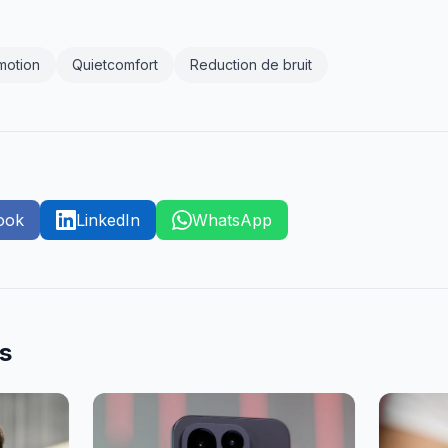
motion
Quietcomfort
Reduction de bruit
ook
LinkedIn
WhatsApp
es