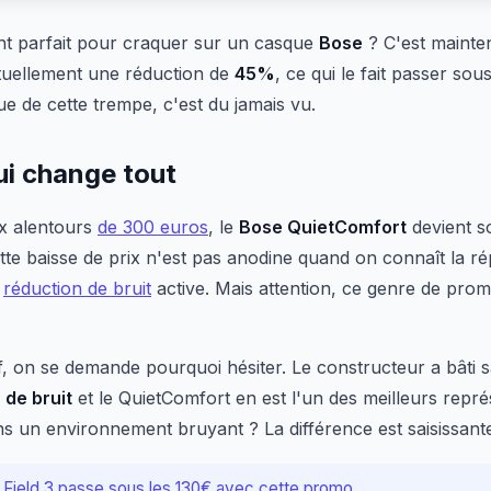
t parfait pour craquer sur un casque
Bose
? C'est mainten
tuellement une réduction de
45%
, ce qui le fait passer so
e de cette trempe, c'est du jamais vu.
ui change tout
x alentours
de 300 euros
, le
Bose QuietComfort
devient s
ette baisse de prix n'est pas anodine quand on connaît la r
e
réduction de bruit
active. Mais attention, ce genre de prom
f, on se demande pourquoi hésiter. Le constructeur a bâti s
 de bruit
et le QuietComfort en est l'un des meilleurs repr
s un environnement bruyant ? La différence est saisissant
Field 3 passe sous les 130€ avec cette promo