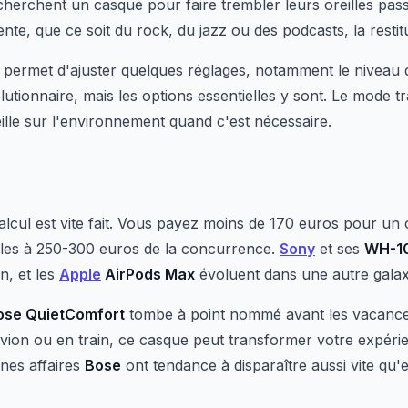
cherchent un casque pour faire trembler leurs oreilles pas
te, que ce soit du rock, du jazz ou des podcasts, la restitu
permet d'ajuster quelques réglages, notamment le niveau d
volutionnaire, mais les options essentielles y sont. Le mode
ille sur l'environnement quand c'est nécessaire.
lcul est vite fait. Vous payez moins de 170 euros pour un c
es à 250-300 euros de la concurrence.
Sony
et ses
WH-1
, et les
Apple
AirPods Max
évoluent dans une autre galaxie
ose QuietComfort
tombe à point nommé avant les vacances
avion ou en train, ce casque peut transformer votre expér
nnes affaires
Bose
ont tendance à disparaître aussi vite qu'e