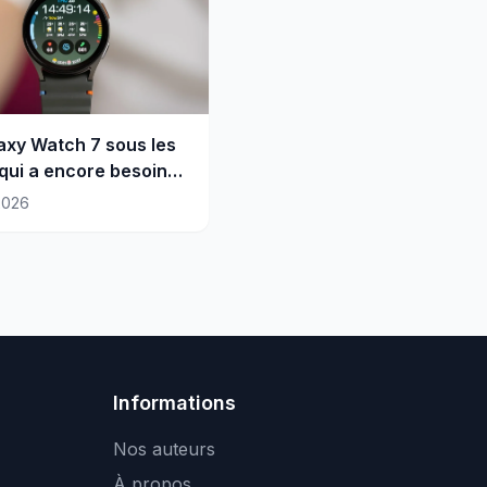
axy Watch 7 sous les
 qui a encore besoin
Watch 8 ?
2026
Informations
Nos auteurs
À propos