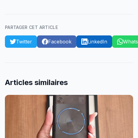
PARTAGER CET ARTICLE
Twitter
Facebook
LinkedIn
What
Articles similaires