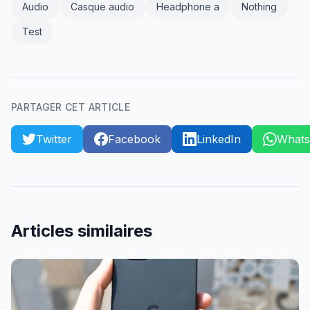
Audio
Casque audio
Headphone a
Nothing
Test
PARTAGER CET ARTICLE
Twitter
Facebook
LinkedIn
What
Articles similaires