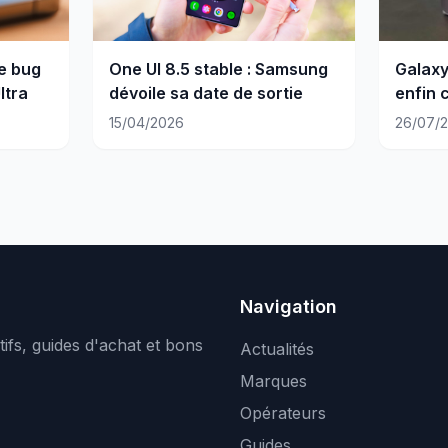
e bug
One UI 8.5 stable : Samsung
Galaxy
ltra
dévoile sa date de sortie
enfin 
photo 
15/04/2026
26/07/
Navigation
ifs, guides d'achat et bons
Actualités
Marques
Opérateurs
Guides