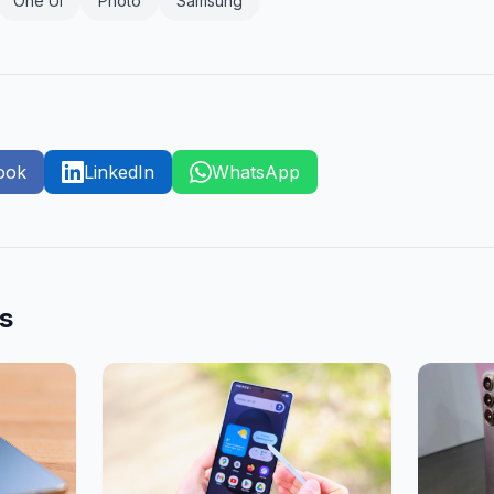
One UI
Photo
Samsung
ook
LinkedIn
WhatsApp
es