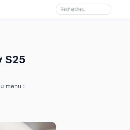
xy S25
Au menu :