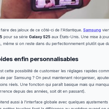
faire des jaloux de ce côté-ci de l'Atlantique.
Samsung
vien
.5
pour sa série
Galaxy S25
aux États-Unis. Une mise à jour
, même si on reste dans du perfectionnement plutôt que da
ides enfin personnalisables
t cette possibilité de customiser les réglages rapides comm
osée par Samsung ? On peut maintenant réorganiser, ajoute
ins réels. Une fonction qui paraît basique mais qui manquai
rrence depuis des années, soit dit en passant).
étend aussi à l'interface globale avec quelques ajustements
s petites touches font la différence au quotidien quand on