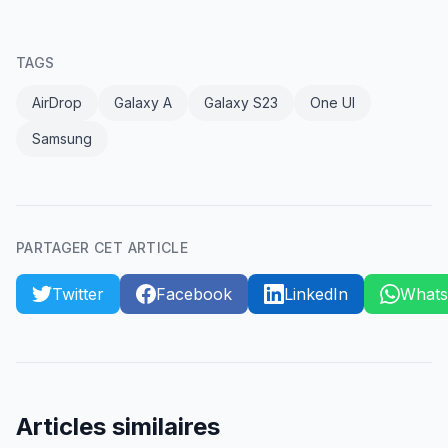
TAGS
AirDrop
Galaxy A
Galaxy S23
One UI
Samsung
PARTAGER CET ARTICLE
Twitter
Facebook
LinkedIn
What
Articles similaires