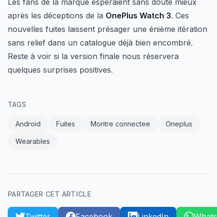
Les fans de la marque espéraient sans doute mieux
après les déceptions de la
OnePlus Watch 3
. Ces
nouvelles fuites laissent présager une énième itération
sans relief dans un catalogue déjà bien encombré.
Reste à voir si la version finale nous réservera
quelques surprises positives.
TAGS
Android
Fuites
Montre connectee
Oneplus
Wearables
PARTAGER CET ARTICLE
Twitter
Facebook
LinkedIn
What