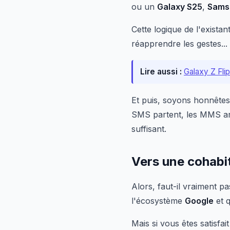
ou un
Galaxy S25
,
Sams
Cette logique de l'exista
réapprendre les gestes...
Lire aussi :
Galaxy Z Fli
Et puis, soyons honnêtes
SMS partent, les MMS arr
suffisant.
Vers une cohabit
Alors, faut-il vraiment p
l'écosystème
Google
et q
Mais si vous êtes satisfai