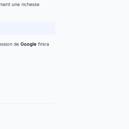
lement une richesse
ession de
Google
finira