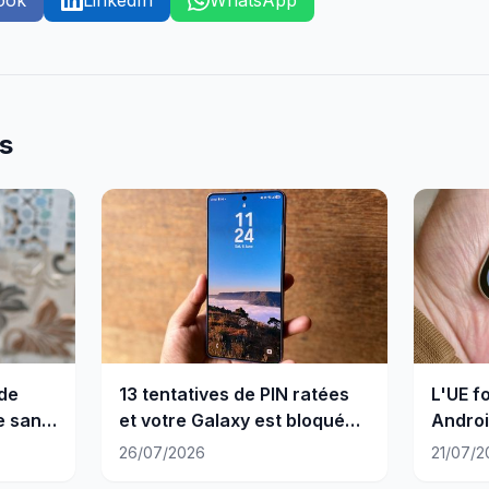
ook
LinkedIn
WhatsApp
es
 de
13 tentatives de PIN ratées
L'UE f
e sans
et votre Galaxy est bloqué
Androi
définitivement
26/07/2026
21/07/2