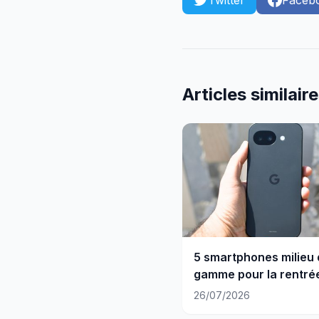
Twitter
Faceb
Articles similair
5 smartphones milieu
gamme pour la rentré
se ruiner
26/07/2026