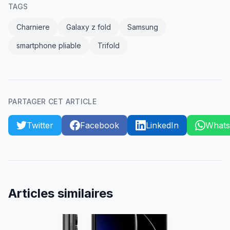
TAGS
Charniere
Galaxy z fold
Samsung
smartphone pliable
Trifold
PARTAGER CET ARTICLE
Twitter
Facebook
LinkedIn
What
Articles similaires