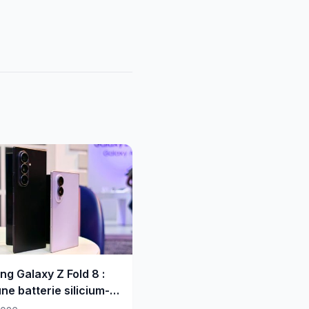
g Galaxy Z Fold 8 :
ne batterie silicium-
ne