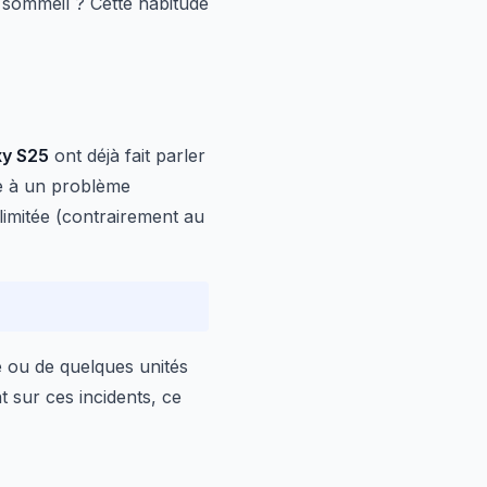
sommeil ? Cette habitude
xy S25
ont déjà fait parler
e à un problème
limitée (contrairement au
é ou de quelques unités
 sur ces incidents, ce