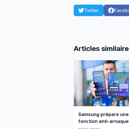
Twitter
Faceb
Articles similair
Samsung prépare une
fonction anti-arnaque
vos Galaxy