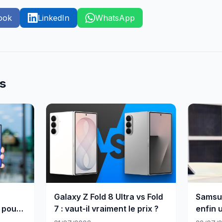
ook
LinkedIn
WhatsApp
es
Galaxy Z Fold 8 Ultra vs Fold
Samsun
 pour
7 : vaut-il vraiment le prix ?
enfin u
carbo