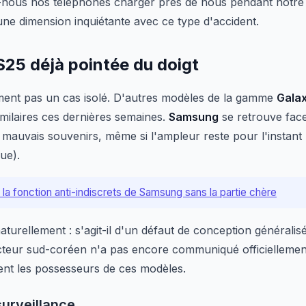
-nous nos téléphones charger près de nous pendant notre 
une dimension inquiétante avec ce type d'accident.
S25 déjà pointée du doigt
ment pas un cas isolé. D'autres modèles de la gamme
Gala
imilaires ces dernières semaines.
Samsung
se retrouve fac
 mauvais souvenirs, même si l'ampleur reste pour l'instant 
ue).
la fonction anti-indiscrets de Samsung sans la partie chère
aturellement : s'agit-il d'un défaut de conception généralis
ucteur sud-coréen n'a pas encore communiqué officiellement
ent les possesseurs de ces modèles.
surveillance