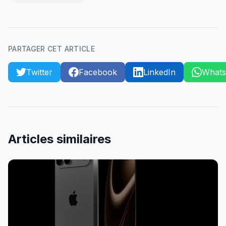
PARTAGER CET ARTICLE
Twitter
Facebook
LinkedIn
What
Articles similaires