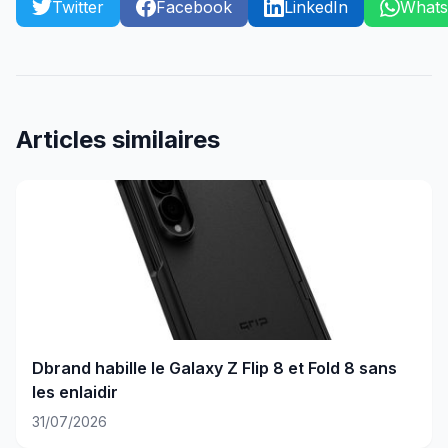
Twitter
Facebook
LinkedIn
What
Articles similaires
Dbrand habille le Galaxy Z Flip 8 et Fold 8 sans
les enlaidir
31/07/2026