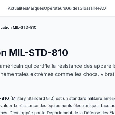
Actualités
Marques
Opérateurs
Guides
Glossaire
FAQ
fication MIL-STD-810
ion MIL-STD-810
 américain qui certifie la résistance des apparei
nnementales extrêmes comme les chocs, vibrat
D-810
(Military Standard 810) est un standard militaire améric
évaluer la résistance des équipements électroniques face a
mes. Développée par le Département de la Défense des Éta