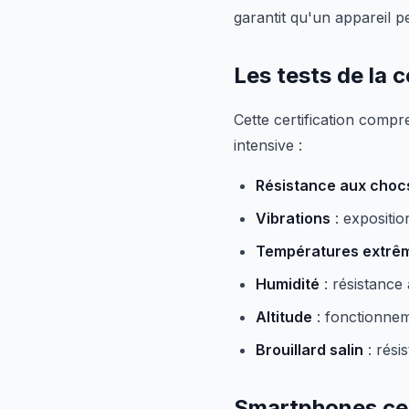
garantit qu'un appareil p
Les tests de la 
Cette certification compre
intensive :
Résistance aux choc
Vibrations
: expositi
Températures extrê
Humidité
: résistance 
Altitude
: fonctionnem
Brouillard salin
: rési
Smartphones ce