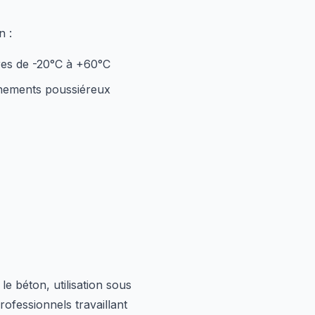
n :
ures de -20°C à +60°C
nnements poussiéreux
e béton, utilisation sous
rofessionnels travaillant