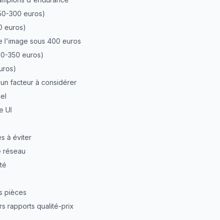
50-300 euros)
0 euros)
de l'image sous 400 euros
00-350 euros)
uros)
 un facteur à considérer
el
e UI
s à éviter
té réseau
té
es pièces
s rapports qualité-prix