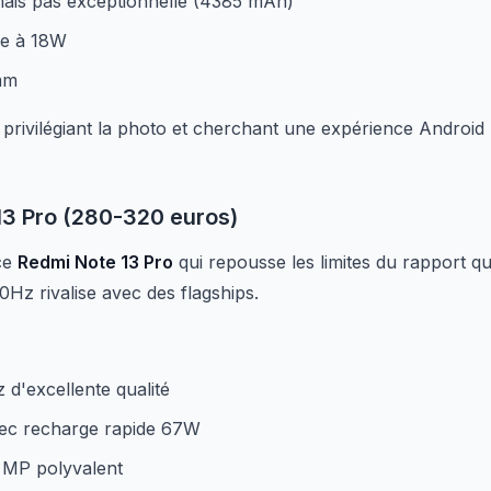
ais pas exceptionnelle (4385 mAh)
ée à 18W
mm
rs privilégiant la photo et cherchant une expérience Androi
13 Pro (280-320 euros)
ce
Redmi Note 13 Pro
qui repousse les limites du rapport qu
z rivalise avec des flagships.
'excellente qualité
ec recharge rapide 67W
 MP polyvalent