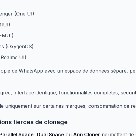
nger (One UI)
IUI)
EMUI)
ps (OxygenOS)
(Realme UI)
copie de WhatsApp avec un espace de données séparé, perme
grée, interface identique, fonctionnalités complètes, sécuri
le uniquement sur certaines marques, consommation de re
tions tierces de clonage
Parallel Space
,
Dual Space
ou
App Cloner
permettent de 