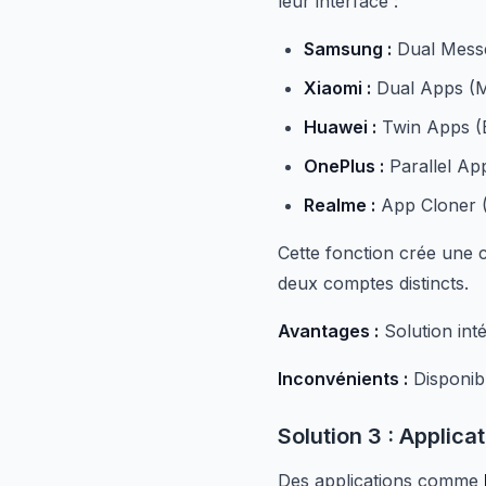
leur interface :
Samsung :
Dual Messe
Xiaomi :
Dual Apps (M
Huawei :
Twin Apps (
OnePlus :
Parallel Ap
Realme :
App Cloner 
Cette fonction crée une 
deux comptes distincts.
Avantages :
Solution inté
Inconvénients :
Disponib
Solution 3 : Applica
Des applications comme