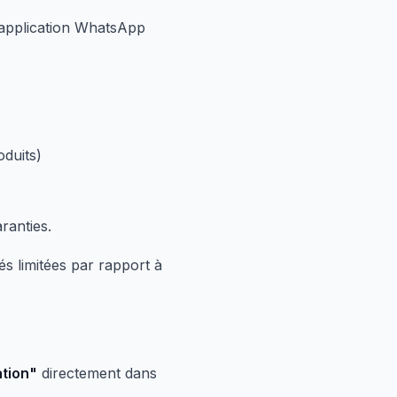
'application WhatsApp
oduits)
aranties.
s limitées par rapport à
ation"
directement dans