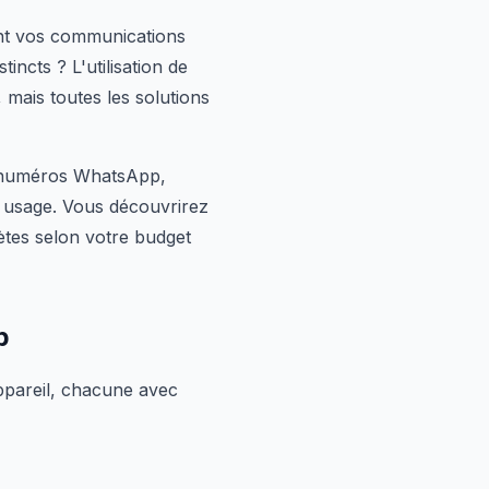
ent vos communications
ncts ? L'utilisation de
ais toutes les solutions
x numéros WhatsApp,
t usage. Vous découvrirez
ètes selon votre budget
p
ppareil, chacune avec