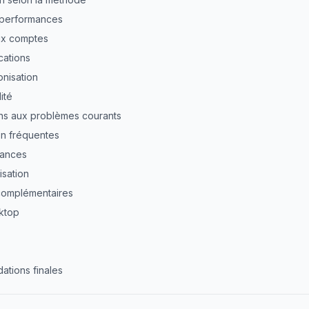
s performances
ux comptes
cations
nisation
ité
ions aux problèmes courants
on fréquentes
mances
isation
 complémentaires
ktop
ations finales