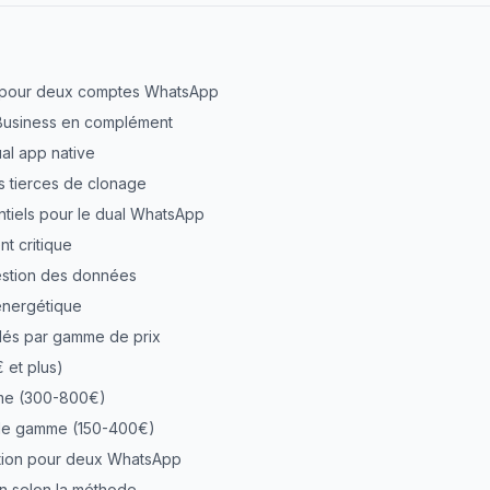
ns pour deux comptes WhatsApp
 Business en complément
ual app native
ns tierces de clonage
ntiels pour le dual WhatsApp
t critique
estion des données
énergétique
és par gamme de prix
et plus)
me (300-800€)
de gamme (150-400€)
ation pour deux WhatsApp
on selon la méthode