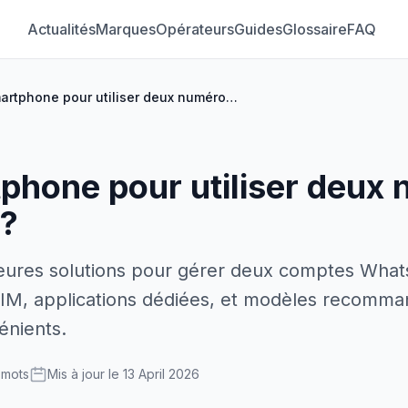
Actualités
Marques
Opérateurs
Guides
Glossaire
FAQ
Quel smartphone pour utiliser deux numéros WhatsApp ?
phone pour utiliser deux
?
eures solutions pour gérer deux comptes What
IM, applications dédiées, et modèles recomma
énients.
 mots
Mis à jour le 13 April 2026