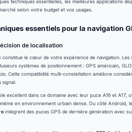
ques techniques essentielles, les meilleures applications di
marché selon votre budget et vos usages.
hniques essentiels pour la navigation 
écision de localisation
S constitue le cœur de votre expérience de navigation. L
plusieurs systèmes de positionnement : GPS américain, GL
s. Cette compatibilité multi-constellation améliore considé
u signal.
le excellent dans ce domaine avec leur puce A16 et A17, of
e même en environnement urbain dense. Du côté Android, l
ro
intègrent des puces GPS de dernière génération avec s