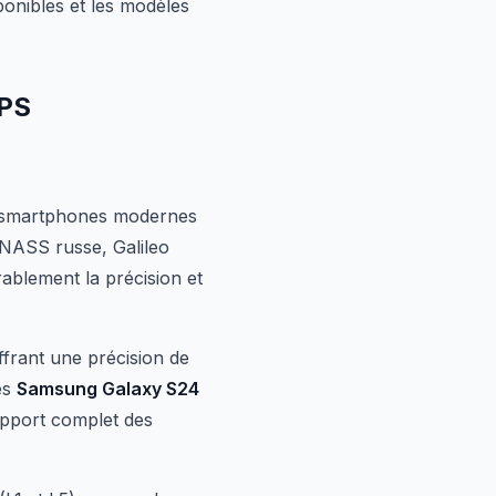
sponibles et les modèles
GPS
es smartphones modernes
ONASS russe, Galileo
rablement la précision et
frant une précision de
es
Samsung Galaxy S24
upport complet des