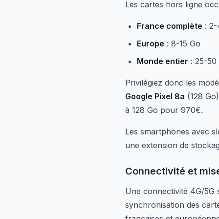
Les cartes hors ligne oc
France complète
: 2-
Europe
: 8-15 Go
Monde entier
: 25-50
Privilégiez donc les mod
Google Pixel 8a
(128 Go) 
à 128 Go pour 970€.
Les smartphones avec sl
une extension de stocka
Connectivité et mise
Une connectivité 4G/5G st
synchronisation des cart
françaises et européenne