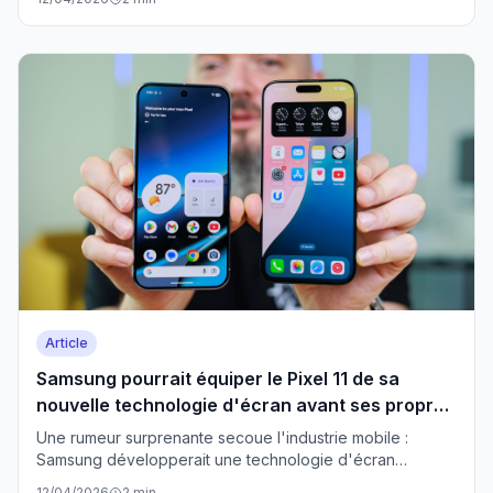
des vidéos sans avoir besoin de se filmer. Cette
technologie révolutionnaire de Google pourrait
transformer radicalement la façon dont les créateurs
produisent leur contenu.
Article
Samsung pourrait équiper le Pixel 11 de sa
nouvelle technologie d'écran avant ses propres
Galaxy
Une rumeur surprenante secoue l'industrie mobile :
Samsung développerait une technologie d'écran
révolutionnaire qui pourrait d'abord équiper les
12/04/2026
2 min