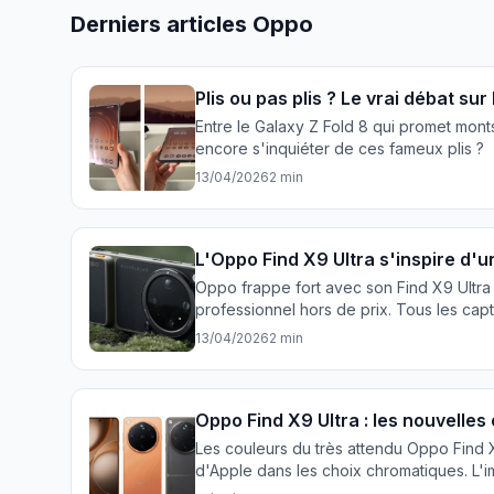
Derniers articles Oppo
Plis ou pas plis ? Le vrai débat su
Entre le Galaxy Z Fold 8 qui promet monts
encore s'inquiéter de ces fameux plis ?
13/04/2026
2 min
L'Oppo Find X9 Ultra s'inspire d'u
Oppo frappe fort avec son Find X9 Ultra 
professionnel hors de prix. Tous les capt
13/04/2026
2 min
Oppo Find X9 Ultra : les nouvelles
Les couleurs du très attendu Oppo Find X
d'Apple dans les choix chromatiques. L'i
l'industrie.