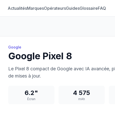
Actualités
Marques
Opérateurs
Guides
Glossaire
FAQ
Google
Google Pixel 8
Le Pixel 8 compact de Google avec IA avancée, ph
de mises à jour.
6.2"
4 575
Écran
mAh