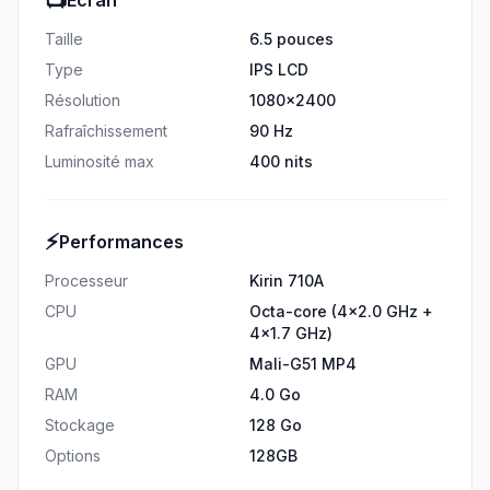
📺
Écran
Taille
6.5 pouces
Type
IPS LCD
Résolution
1080x2400
Rafraîchissement
90 Hz
Luminosité max
400 nits
⚡
Performances
Processeur
Kirin 710A
CPU
Octa-core (4x2.0 GHz +
4x1.7 GHz)
GPU
Mali-G51 MP4
RAM
4.0 Go
Stockage
128 Go
Options
128GB