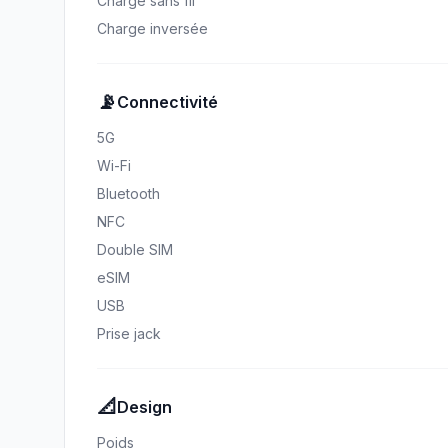
Charge sans fil
Charge inversée
📡
Connectivité
5G
Wi-Fi
Bluetooth
NFC
Double SIM
eSIM
USB
Prise jack
📐
Design
Poids