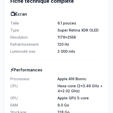
Fiche technique complète
📺
Écran
Taille
6.1 pouces
Type
Super Retina XDR OLED
Résolution
1179x2556
Rafraîchissement
120 Hz
Luminosité max
2 000 nits
⚡
Performances
Processeur
Apple A16 Bionic
CPU
Hexa-core (2x3.46 GHz +
4x2.02 GHz)
GPU
Apple GPU 5-core
RAM
6.0 Go
Stockage
128 Go