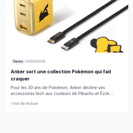
News
01/06/2026
Anker sort une collection Pokémon qui fait
craquer
Pour les 30 ans de Pokémon, Anker décline ses
accessoires tech aux couleurs de Pikachu et Évoli.
Chargeur 70W, adaptateur voyage, écouteurs... De quoi
1 min de lecture
faire fondre votre portefeuille.