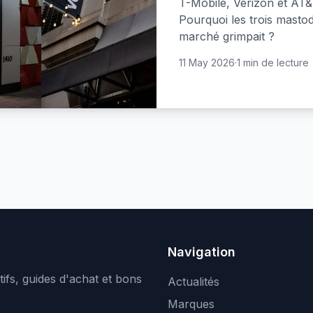
T-Mobile, Verizon et AT&T
Pourquoi les trois mastod
marché grimpait ?
11 May 2026
·
1 min de lecture
Navigation
ifs, guides d'achat et bons
Actualités
Marques