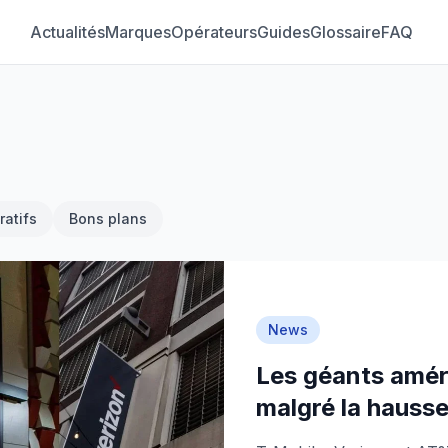
Actualités
Marques
Opérateurs
Guides
Glossaire
FAQ
atifs
Bons plans
News
Les géants amér
malgré la hauss