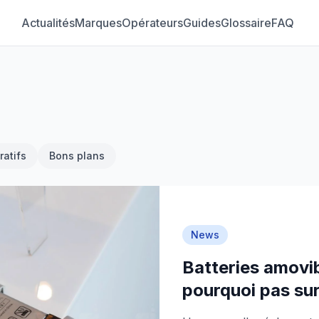
Actualités
Marques
Opérateurs
Guides
Glossaire
FAQ
atifs
Bons plans
News
Batteries amovib
pourquoi pas sur