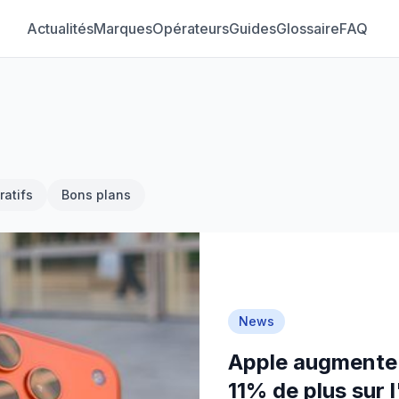
Actualités
Marques
Opérateurs
Guides
Glossaire
FAQ
atifs
Bons plans
News
Apple augmente 
11% de plus sur 