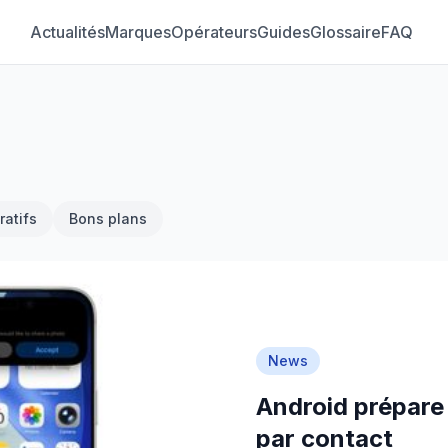
Actualités
Marques
Opérateurs
Guides
Glossaire
FAQ
atifs
Bons plans
News
Android prépare
par contact