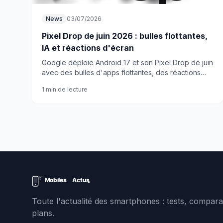
News
03/07/2026
Pixel Drop de juin 2026 : bulles flottantes,
IA et réactions d'écran
Google déploie Android 17 et son Pixel Drop de juin
avec des bulles d'apps flottantes, des réactions
visuelles à l'écran et une flopée d'outils IA. Voilà ce
1 min de lecture
qui change concrètement.
Toute l'actualité des smartphones : tests, comparat
plans.