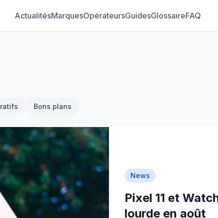
Actualités
Marques
Opérateurs
Guides
Glossaire
FAQ
atifs
Bons plans
News
Pixel 11 et Watch 
lourde en août