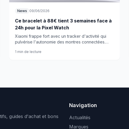
News
09/06/2026
Ce bracelet à 88€ tient 3 semaines face à
24h pour la Pixel Watch
Xiaomi frappe fort avec un tracker d'activité qui
pulvérise l'autonomie des montres connectées.
Mais peut-il vraiment remplacer Wear OS ?
1 min de lecture
Navigation
ifs, guides d'achat et bons
Actualités
Marques