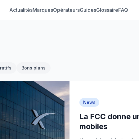
Actualités
Marques
Opérateurs
Guides
Glossaire
FAQ
atifs
Bons plans
News
La FCC donne u
mobiles