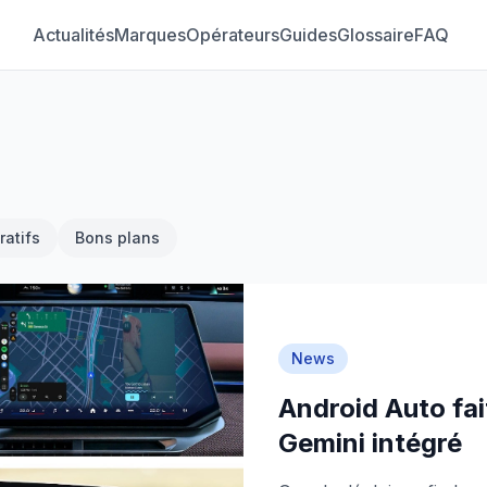
Actualités
Marques
Opérateurs
Guides
Glossaire
FAQ
atifs
Bons plans
News
Android Auto fa
Gemini intégré