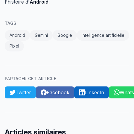
l'histoire d'
Android
.
TAGS
Android
Gemini
Google
intelligence artificielle
Pixel
PARTAGER CET ARTICLE
Twitter
Facebook
LinkedIn
What
Articles similaires