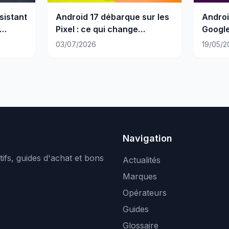
sistant
Android 17 débarque sur les
Androi
Pixel : ce qui change
Google
vraiment
en sys
03/07/2026
19/05/2
Navigation
ifs, guides d'achat et bons
Actualités
Marques
Opérateurs
Guides
Glossaire