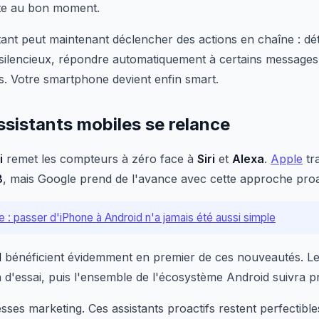
ente au bon moment.
istant peut maintenant déclencher des actions en chaîne : d
 silencieux, répondre automatiquement à certains message
s. Votre smartphone devient enfin smart.
assistants mobiles se relance
i
remet les compteurs à zéro face à
Siri
et
Alexa
.
Apple
tra
8
, mais Google prend de l'avance avec cette approche proac
 : passer d'iPhone à Android n'a jamais été aussi simple
d
bénéficient évidemment en premier de ces nouveautés. 
n d'essai, puis l'ensemble de l'écosystème Android suivra 
ses marketing. Ces assistants proactifs restent perfectibles.