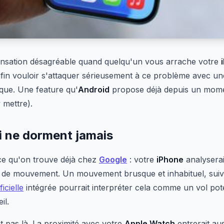
ensation désagréable quand quelqu'un vous arrache votre
in vouloir s'attaquer sérieusement à ce problème avec un
ique. Une feature qu'
Android
propose déjà depuis un mome
 mettre).
i ne dorment jamais
ce qu'on trouve déjà chez
Google
: votre
iPhone
analysera
 de mouvement. Un mouvement brusque et inhabituel, suiv
ficielle
intégrée pourrait interpréter cela comme un vol poten
il.
t pas là. La proximité avec votre
Apple Watch
entrerait aus