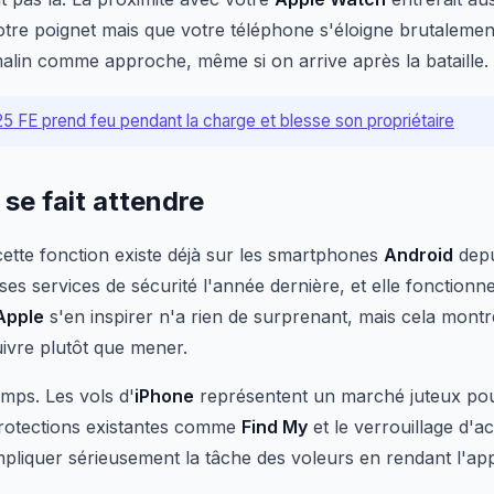
tre poignet mais que votre téléphone s'éloigne brutalement
malin comme approche, même si on arrive après la bataille.
5 FE prend feu pendant la charge et blesse son propriétaire
 se fait attendre
ette fonction existe déjà sur les smartphones
Android
depu
ses services de sécurité l'année dernière, et elle fonctionne
Apple
s'en inspirer n'a rien de surprenant, mais cela mon
ivre plutôt que mener.
emps. Les vols d'
iPhone
représentent un marché juteux pou
protections existantes comme
Find My
et le verrouillage d'ac
liquer sérieusement la tâche des voleurs en rendant l'appar