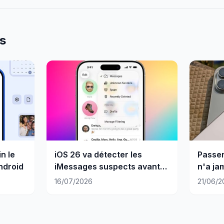
es
in le
iOS 26 va détecter les
Passer
ndroid
iMessages suspects avant
n'a ja
qu'il soit trop tard
16/07/2026
21/06/2