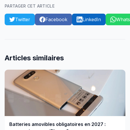
PARTAGER CET ARTICLE
Twitter
Facebook
LinkedIn
What
Articles similaires
Batteries amovibles obligatoires en 2027 :