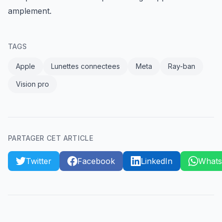
amplement.
TAGS
Apple
Lunettes connectees
Meta
Ray-ban
Vision pro
PARTAGER CET ARTICLE
Twitter
Facebook
LinkedIn
What