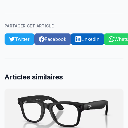
PARTAGER CET ARTICLE
Twitter
Facebook
LinkedIn
What
Articles similaires