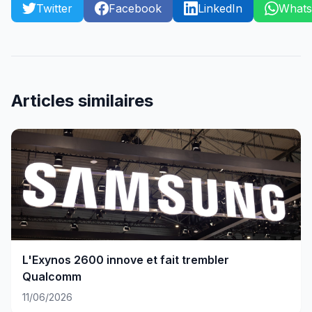
Twitter
Facebook
LinkedIn
What
Articles similaires
L'Exynos 2600 innove et fait trembler
Qualcomm
11/06/2026