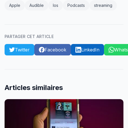
Apple
Audible
Ios
Podcasts
streaming
PARTAGER CET ARTICLE
Twitter
Facebook
LinkedIn
What
Articles similaires