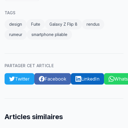
TAGS
design
Fuite
Galaxy Z Flip 8
rendus
rumeur
smartphone pliable
PARTAGER CET ARTICLE
Twitter
Facebook
LinkedIn
What
Articles similaires