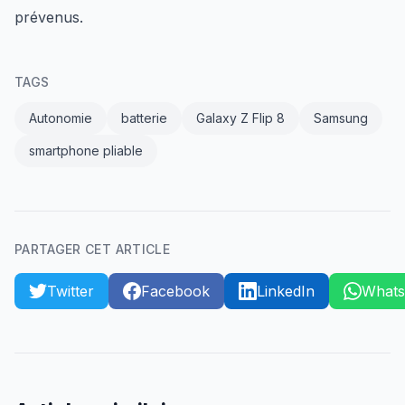
prévenus.
TAGS
Autonomie
batterie
Galaxy Z Flip 8
Samsung
smartphone pliable
PARTAGER CET ARTICLE
Twitter
Facebook
LinkedIn
What