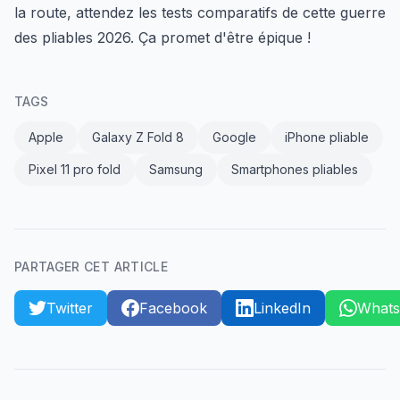
la route, attendez les tests comparatifs de cette guerre
des pliables 2026. Ça promet d'être épique !
TAGS
Apple
Galaxy Z Fold 8
Google
iPhone pliable
Pixel 11 pro fold
Samsung
Smartphones pliables
PARTAGER CET ARTICLE
Twitter
Facebook
LinkedIn
What