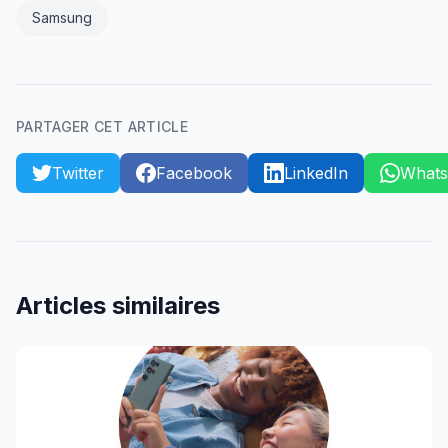
Samsung
PARTAGER CET ARTICLE
Twitter
Facebook
LinkedIn
What
Articles similaires