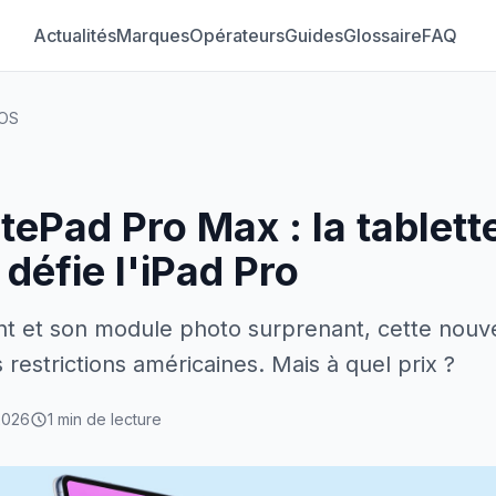
Actualités
Marques
Opérateurs
Guides
Glossaire
FAQ
OS
ePad Pro Max : la tablett
défie l'iPad Pro
t et son module photo surprenant, cette nouve
s restrictions américaines. Mais à quel prix ?
2026
1 min de lecture