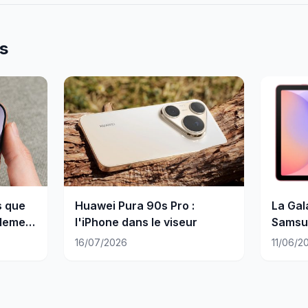
es
s que
Huawei Pura 90s Pro :
La Gal
blement
l'iPhone dans le viseur
Samsu
euros
16/07/2026
11/06/2