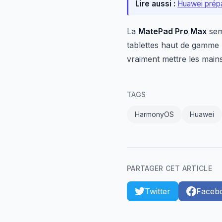
Lire aussi :
Huawei prépa
La
MatePad Pro Max
sem
tablettes haut de gamme
vraiment mettre les main
TAGS
HarmonyOS
Huawei
PARTAGER CET ARTICLE
Twitter
Faceb