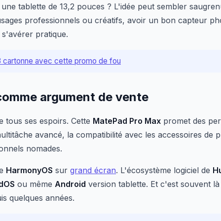
une tablette de 13,2 pouces ? L'idée peut sembler saugre
usages professionnels ou créatifs, avoir un bon capteur ph
t s'avérer pratique.
3 cartonne avec cette promo de fou
 comme argument de vente
e tous ses espoirs. Cette
MatePad Pro Max
promet des per
ultitâche avancé, la compatibilité avec les accessoires de pr
ionnels nomades.
ne
HarmonyOS
sur
grand écran
. L'écosystème logiciel de
H
adOS
ou même
Android
version tablette. Et c'est souvent l
is quelques années.