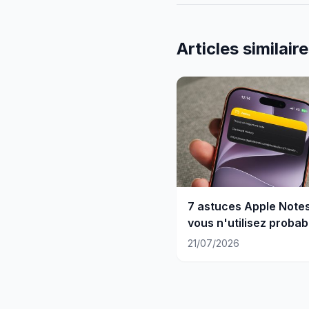
Articles similair
7 astuces Apple Note
vous n'utilisez proba
pas
21/07/2026